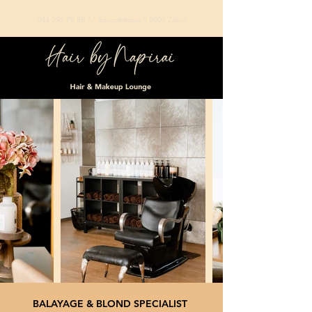
044 592 78 88
// Traugottstrasse 9 8005 Zürich
BALAYAGE & BLOND SPECIALIST