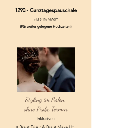
1290.- Ganztagespauschale
inkl 8.1% MWST
(Für weiter gelegene Hochzeiten)
Styling im Salon,
ohne Probe Termin
Inklusive :
•⁠ Braut Frisur & Braut Make Up