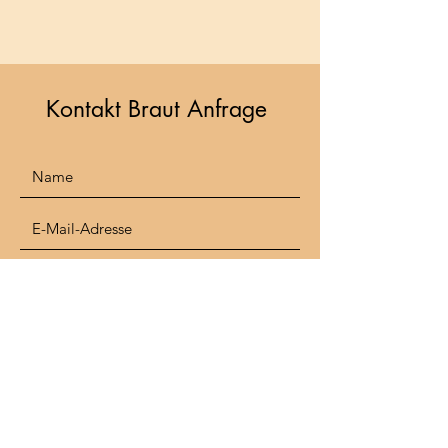
Kontakt Braut Anfrage
Bitte sende mir dein Wunschpaket, das
Datum deiner Hochzeit, den Ort des
Stylings sowie die Uhrzeit, zu der du
fertig gestylt sein möchtest.